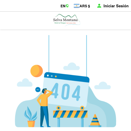
Iniciar Sesión
EN
ARS $