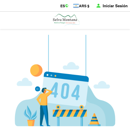
Iniciar Sesión
ES
ARS $