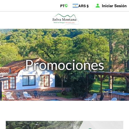
Iniciar Sesión
PT
ARS $
Promociones