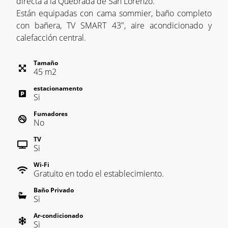
directa a la Quebrada de San Lorenzo.
Están equipadas con cama sommier, baño completo
con bañera, TV SMART 43", aire acondicionado y
calefacción central.
Tamaño
45
m
2
estacionamento
Si
Fumadores
No
TV
Si
Wi-Fi
Gratuito en todo el establecimiento.
Baño Privado
Si
Ar-condicionado
Si