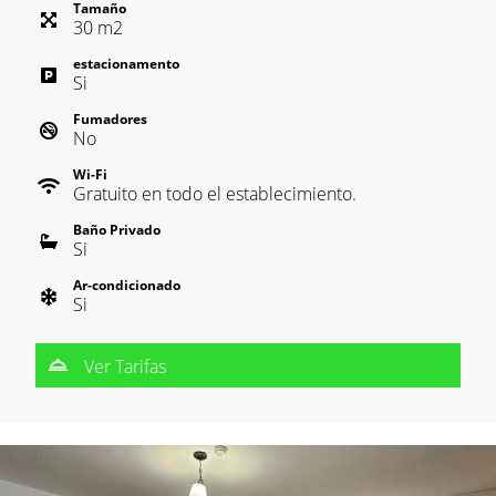
Tamaño
30
m
2
estacionamento
Si
Fumadores
No
Wi-Fi
Gratuito en todo el establecimiento.
Baño Privado
Si
Ar-condicionado
Si
Ver Tarifas