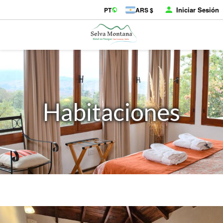
Iniciar Sesión
PT
ARS $
Habitaciones